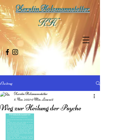
Kerstin Holzmannstetter
KH
Beitrag
Kerstin Holzmannstetter
5. Nov. 2023
0 Min. Lesezeit
Weg zur Heilung der Psyche